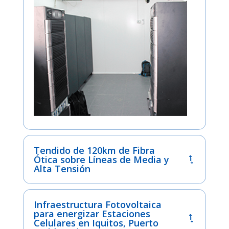
Tendido de 120km de Fibra
Ótica sobre Líneas de Media y
Alta Tensión
Infraestructura Fotovoltaica
para energizar Estaciones
Celulares en Iquitos, Puerto