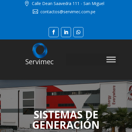
Calle Dean Saavedra 111 - San Miguel

contactos@servimec.com.pe

Servimec
SISTEMAS DE
GENERACIÓN​